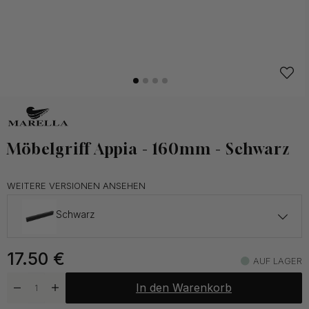
Möbelgriff Appia - 160mm - Schwarz
WEITERE VERSIONEN ANSEHEN
Schwarz
17.50 €
17.50
€
Weiß
AUF LAGER
Auf Lager
In den Warenkorb
17.50 €
Sand
Auf Lager