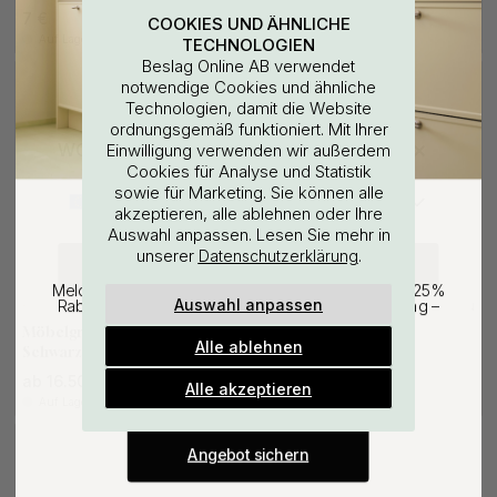
7 €
ab 18.50 €
COOKIES UND ÄHNLICHE
Auf Lager
Auf Lager
TECHNOLOGIEN
Beslag Online AB verwendet
notwendige Cookies und ähnliche
Technologien, damit die Website
ordnungsgemäß funktioniert. Mit Ihrer
WOULD YOU RATHER VISIT?
Einwilligung verwenden wir außerdem
Cookies für Analyse und Statistik
sowie für Marketing. Sie können alle
EU
25% Rabatt auf deinen
akzeptieren, alle ablehnen oder Ihre
Auswahl anpassen. Lesen Sie mehr in
günstigsten Artikel
unserer
.
Datenschutzerklärung
CHANGE COUNTRY
Melde dich für unseren Newsletter an und erhalte 25%
Auswahl anpassen
Rabatt auf den günstigsten Artikel deiner Bestellung –
+ LÄNGEN
+ LÄNGEN
2
plus Inspiration und exklusive Angebote.
Möbelgriff Aqua-Rama -
Möbelgriff Vibe Grip -
Alle ablehnen
Schwarz
Mattschwarz
Gültig bis zum 31. August
E-mail
ab 16.50 €
ab 18.50 €
Alle akzeptieren
Auf Lager
Auf Lager
Angebot sichern