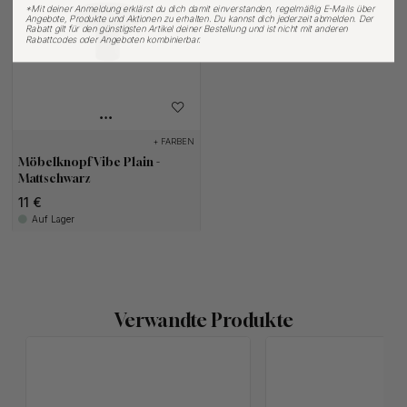
*
Mit deiner Anmeldung erklärst du dich damit einverstanden, regelmäßig E-Mails über
Angebote, Produkte und Aktionen zu erhalten. Du kannst dich jederzeit abmelden. Der
Rabatt gilt für den günstigsten Artikel deiner Bestellung und ist nicht mit anderen
Rabattcodes oder Angeboten kombinierbar.
+ FARBEN
Möbelknopf Vibe Plain -
Mattschwarz
11 €
Auf Lager
Verwandte Produkte