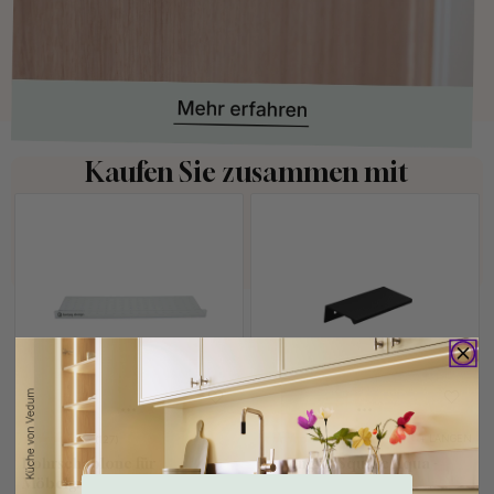
Kaufen Sie zusammen mit
+ LÄNGEN
127
2
Bohrschablone für
Kantengriff Square Aqua -
Möbelgriffe & Möbelknöpfe
Schwarz