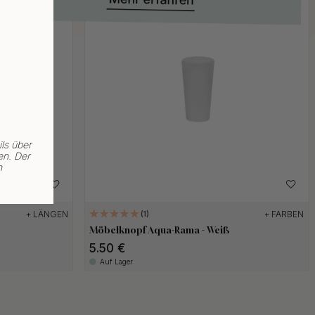
ls über
en. Der
n
+ LÄNGEN
+ FARBEN
1
Möbelknopf Aqua-Rama - Weiß
5.50 €
Auf Lager