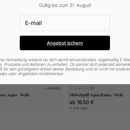
Gültig bis zum 31. August
E-mail
Angebot sichern
ner Anmeldung erklärst du dich damit einverstanden, regelmäßig E-Mai
, Produkte und Aktionen zu erhalten. Du kannst dich jederzeit abmeld
lt für den günstigsten Artikel deiner Bestellung und ist nicht mit andere
des oder Angeboten kombinierbar.
+ LÄNGEN
1
uare Aqua - Weiß
Möbelgriff Aqua-Rama - Weiß
ab 16.50 €
Auf Lager