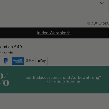
17.50 €
z
AUF LAGER
Auf Lager
In den Warenkorb
17.50 €
Auf Lager
sand ab €49
berecht
5%
auf Badaccessoires und Aufbewahrung*
*Gilt nicht für Neuheiten