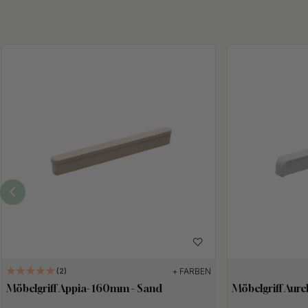
+ FARBEN
2
Möbelgriff Appia- 160mm - Sand
Möbelgriff Aure