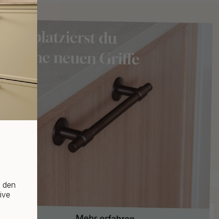
f den
ive