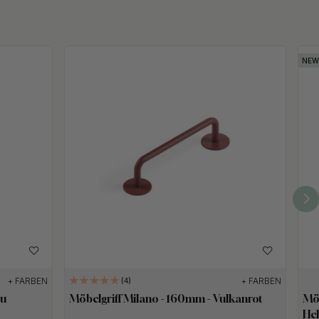
+ FARBEN
+ FARBEN
4
au
Möbelgriff Milano - 160mm - Vulkanrot
Möb
Hel