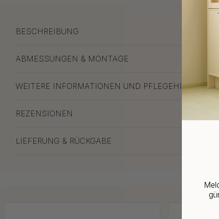
BESCHREIBUNG
ABMESSUNGEN & MONTAGE
WEITERE INFORMATIONEN UND PFLEGEHINWEISE
REZENSIONEN
LIEFERUNG & RÜCKGABE
Meld
gün