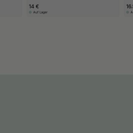
14
16
Auf Lager
A