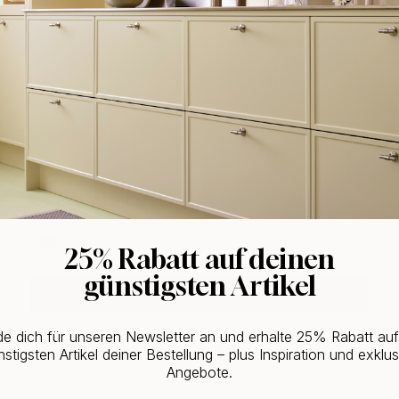
WOULD YOU RATHER VISIT?
EU
25% Rabatt auf deinen
günstigsten Artikel
CHANGE COUNTRY
e dich für unseren Newsletter an und erhalte 25% Rabatt au
Kaufen Sie zusammen mit
stigsten Artikel deiner Bestellung – plus Inspiration und exklus
Angebote.