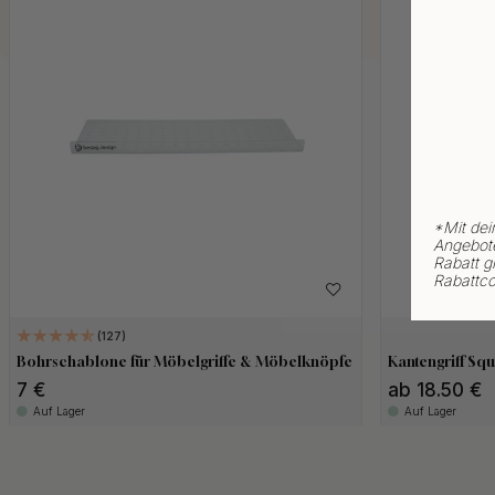
*
Mit dei
Angebote
Rabatt gi
Rabattco
127
Bohrschablone für Möbelgriffe & Möbelknöpfe
Kantengriff Sq
7 €
ab 18.50 €
Auf Lager
Auf Lager