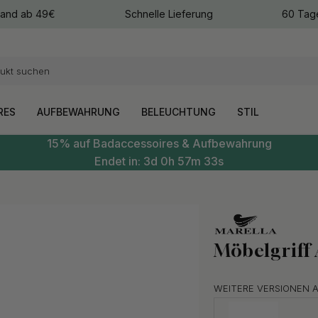
sand ab 49€
Schnelle Lieferung
60 Tag
arben
arben
RES
AUFBEWAHRUNG
BELEUCHTUNG
STIL
15% auf Badaccessoires & Aufbewahrung
Endet in:
3d
0h
57m
32s
Möbelgriff
WEITERE VERSIONEN 