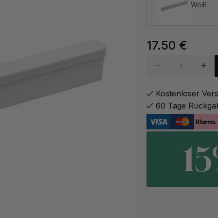
Weiß
17.50
€
Schwar
Sand
Kostenloser Ver
60 Tage Rückga
1