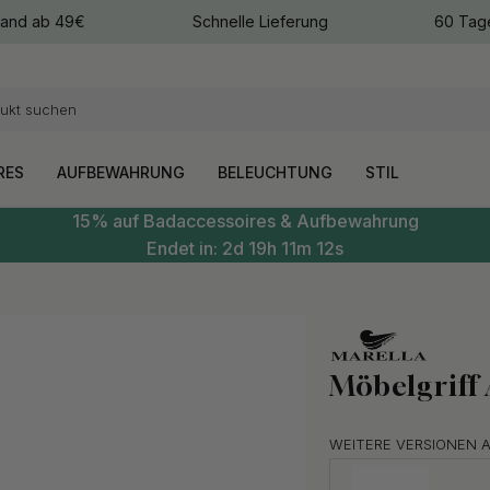
sand ab 49€
Schnelle Lieferung
60 Tag
arben
arben
RES
AUFBEWAHRUNG
BELEUCHTUNG
STIL
15% auf Badaccessoires & Aufbewahrung
Endet in:
2d
19h
11m
11s
Möbelgriff
WEITERE VERSIONEN 