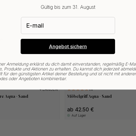
Gültig bis zum 31. August
E-mail
Angebot sichern
ner Anmeldung erklärst du dich damit einverstanden, regelmäßig E-Mai
, Produkte und Aktionen zu erhalten. Du kannst dich jederzeit abmeld
lt für den günstigsten Artikel deiner Bestellung und ist nicht mit andere
des oder Angeboten kombinierbar.
+ LÄNGEN
1
are Aqua - Sand
Möbelgriff Aqua - Sand
ab 42.50 €
Auf Lager