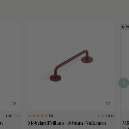
+ FARBEN
+ FARBEN
4
au
Möbelgriff Milano - 160mm - Vulkanrot
Möb