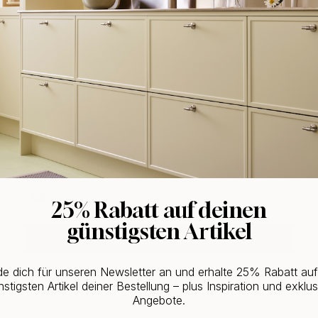
WOULD YOU RATHER VISIT?
EU
25% Rabatt auf deinen
günstigsten Artikel
CHANGE COUNTRY
e dich für unseren Newsletter an und erhalte 25% Rabatt au
Kaufen Sie zusammen mit
stigsten Artikel deiner Bestellung – plus Inspiration und exklus
Angebote.