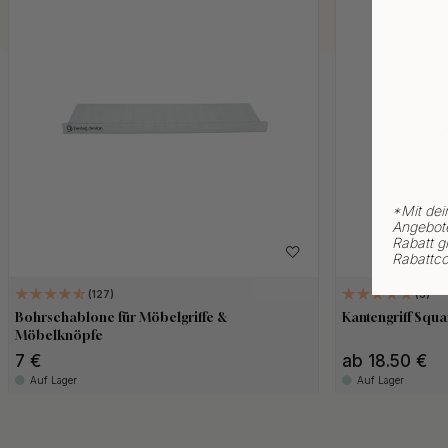
*
Mit dei
Angebote
Rabatt gi
Rabattco
127
3
Bohrschablone für Möbelgriffe &
Kantengriff Squ
Möbelknöpfe
7 €
ab 18.50 €
Auf Lager
Auf Lager