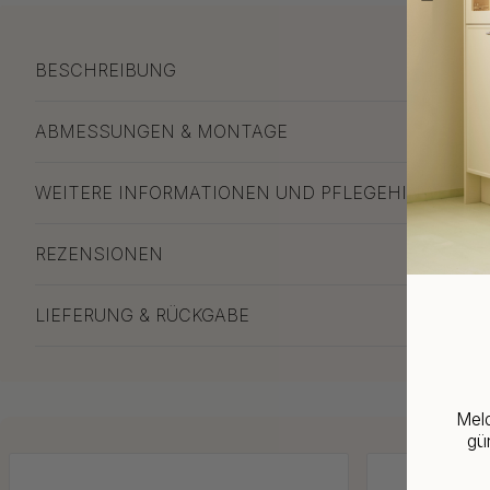
BESCHREIBUNG
ABMESSUNGEN & MONTAGE
WEITERE INFORMATIONEN UND PFLEGEHINWEISE
REZENSIONEN
LIEFERUNG & RÜCKGABE
Meld
gün