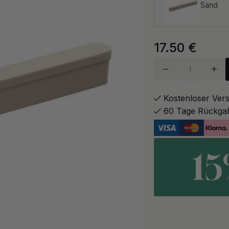
Sand
17.50
€
Schwar
Weiß
Kostenloser Ver
60 Tage Rückga
1