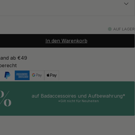
17.50 €
z
AUF LAGER
Auf Lager
In den Warenkorb
17.50 €
Auf Lager
sand ab €49
berecht
5%
auf Badaccessoires und Aufbewahrung*
*Gilt nicht für Neuheiten