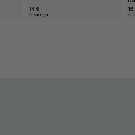
Hel
14
16
Auf Lager
A