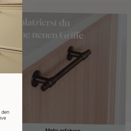
f den
ive